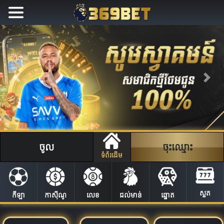
Previous
Next
ចូល
ចុះឈ្មោះ
ទំព័រដើម
ស្លត
កីទ្បា
កាស៊ីណូ
លេខ
ជល់មាន់
ឆ្នោត