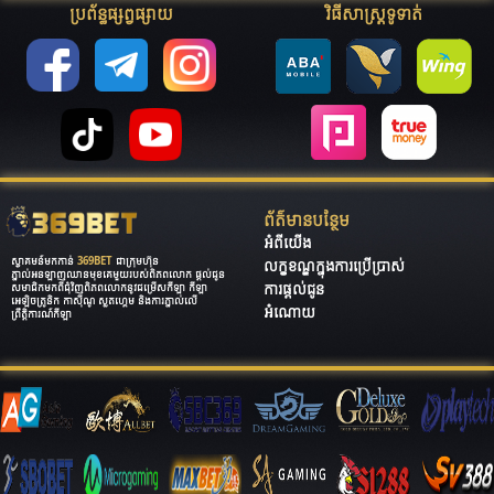
ប្រព័ន្ធផ្សព្វផ្សាយ
វិធីសាស្រ្តទូទាត់
ព័ត៌មាន​បន្ថែម
អំពីយើង
ស្វាគមន៍​មកកាន់
369BET
ជាក្រុមហ៊ុន
លក្ខខណ្ឌក្នុងការប្រើប្រាស់
ភ្នាល់អនឡាញឈានមុខគេមួយរបស់ពិភពលោក ផ្តល់ជូន
ការផ្តល់ជូន
សមាជិកមកពីជុំវិញពិភពលោកនូវជម្រើសកីឡា កីឡា
អេឡិចត្រូនិក កាស៊ីណូ ស្លតហ្គេម និងការភ្នាល់លើ
អំណោយ
ព្រឹត្តិការណ៍កីឡា