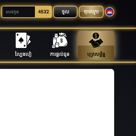
4532
ចូល
ចុះឈ្មោះ
ល្បែងបៀ
ការផ្តល់ជូន
បុត្រសម្ព័ន្ធ