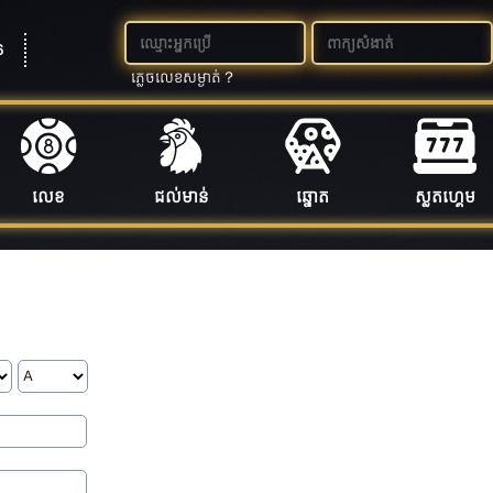
6
ភ្លេចលេខសម្ងាត់？
លេខ
ជល់មាន់
ឆ្នោត
ស្លតហ្គេម