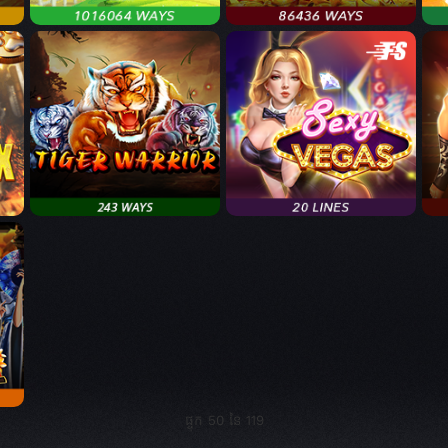
ផ្ទុក 50 នៃ 119