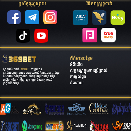
ប្រព័ន្ធផ្សព្វផ្សាយ
វិធីសាស្រ្តទូទាត់
ព័ត៌មាន​បន្ថែម
អំពីយើង
ស្វាគមន៍​មកកាន់
369BET
ជាក្រុមហ៊ុន
លក្ខខណ្ឌក្នុងការប្រើប្រាស់
ភ្នាល់អនឡាញឈានមុខគេមួយរបស់ពិភពលោក ផ្តល់ជូន
ការផ្តល់ជូន
សមាជិកមកពីជុំវិញពិភពលោកនូវជម្រើសកីឡា កីឡា
អេឡិចត្រូនិក កាស៊ីណូ ស្លតហ្គេម និងការភ្នាល់លើ
អំណោយ
ព្រឹត្តិការណ៍កីឡា