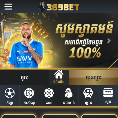
Previous
Next
ចូល
ចុះឈ្មោះ
ទំព័រដើម
ស្លត
កីទ្បា
កាស៊ីណូ
លេខ
ជល់មាន់
ឆ្នោត