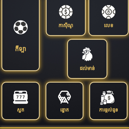
កាស៊ីណូ
លេខ
កីទ្បា
ជល់មាន់
ស្លត
ឆ្នោត
ការផ្តល់ជូន